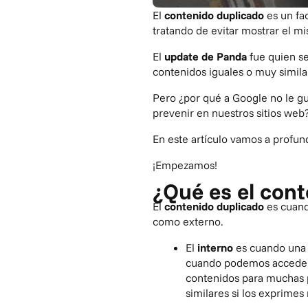
El
contenido duplicado
es un fac
tratando de evitar mostrar el m
El
update de Panda
fue quien se
contenidos iguales o muy simila
Pero ¿por qué a Google no le gu
prevenir en nuestros sitios web
En este artículo vamos a profund
¡Empezamos!
¿Qué es el con
El
contenido duplicado
es cuand
como externo.
El
interno
es cuando una 
cuando podemos acceder a
contenidos para muchas p
similares si los exprime