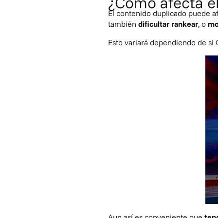
¿Cómo afecta el
El contenido duplicado puede a
también
dificultar rankear
, o
mo
Esto variará dependiendo de si 
Aun así es conveniente que
ten