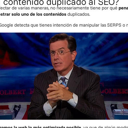
 contenido duplicado al SEO?
fectar de varias maneras, no necesariamente tiene por qué
pena
strar solo uno de los contenidos
duplicados.
Google detecta que tienes intención de manipular las SERPS o 
gamos la web lo más optimizada posible
,
ya que de algún modo