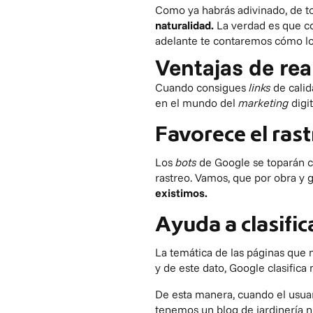
Como ya habrás adivinado, de to
naturalidad.
La verdad es que co
adelante te contaremos cómo lo
Ventajas de rea
Cuando consigues
links
de calid
en el mundo del
marketing
digit
Favorece el rast
Los
bots
de Google se toparán co
rastreo. Vamos, que por obra y g
existimos.
Ayuda a clasifi
La temática de las páginas que n
y de este dato, Google clasifica
De esta manera, cuando el usua
tenemos un blog de jardinería n