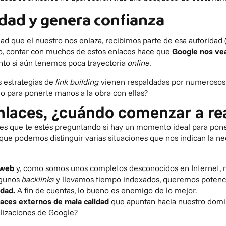
dad y genera confianza
ad que el nuestro nos enlaza, recibimos parte de esa autoridad 
ho, contar con muchos de estos enlaces hace que
Google nos vea
nto si aún tenemos poca trayectoria
online.
 estrategias de
link building
vienen respaldadas por numerosos 
 para ponerte manos a la obra con ellas?
nlaces, ¿cuándo comenzar a rea
e es que te estés preguntando si hay un momento ideal para poner
 que podemos distinguir varias situaciones que nos indican la 
 web
y, como somos unos completos desconocidos en Internet, n
lgunos
backlinks
y llevamos tiempo indexados, queremos potenc
idad.
A fin de cuentas, lo bueno es enemigo de lo mejor.
laces externos de mala calidad
que apuntan hacia nuestro domi
lizaciones de Google?