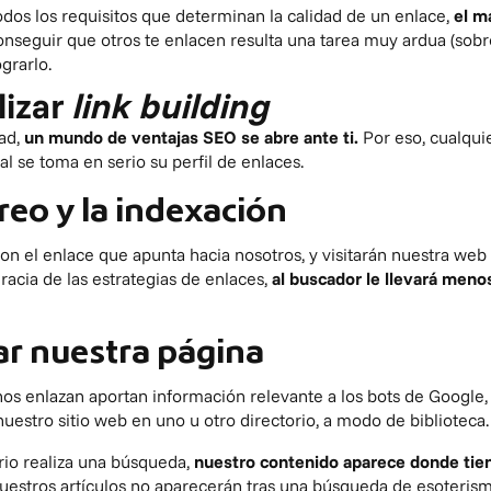
dos los requisitos que determinan la calidad de un enlace,
el má
nseguir que otros te enlacen resulta una tarea muy ardua (sob
grarlo.
lizar
link building
ad,
un mundo de ventajas SEO se abre ante ti.
Por eso, cualqui
al se toma en serio su perfil de enlaces.
reo y la indexación
n el enlace que apunta hacia nosotros, y visitarán nuestra web y
racia de las estrategias de enlaces,
al buscador le llevará meno
car nuestra página
os enlazan aportan información relevante a los bots de Google, y
 nuestro sitio web en uno u otro directorio, a modo de biblioteca
rio realiza una búsqueda,
nuestro contenido aparece donde tie
uestros artículos no aparecerán tras una búsqueda de esoterismo