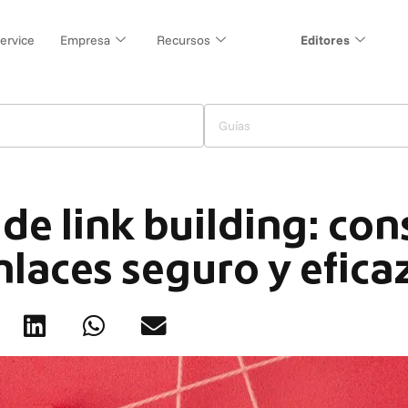
ervice
Empresa
Recursos
Editores
Guías
 de link building: co
enlaces seguro y efica