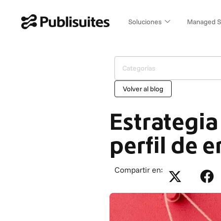
Ir
al
Soluciones
Managed S
contenido
Categorías
Volver al blog
Estrategia
perfil de 
Compartir en: