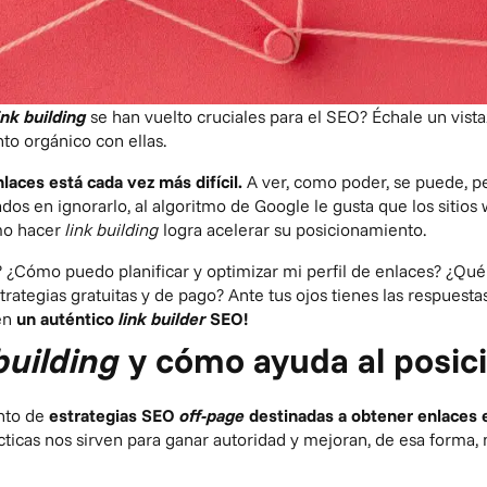
ink building
se han vuelto cruciales para el SEO? Échale un vist
o orgánico con ellas.
laces está cada vez más difícil.
A ver, como poder, se puede, pe
en ignorarlo, al algoritmo de Google le gusta que los sitios w
mo hacer
link building
logra acelerar su posicionamiento.
¿Cómo puedo planificar y optimizar mi perfil de enlaces? ¿Qu
trategias gratuitas y de pago? Ante tus ojos tienes las respuestas
 en
un auténtico
link builder
SEO!
building
y cómo ayuda al posic
nto de
estrategias SEO
off-page
destinadas a obtener enlaces 
cticas nos sirven para ganar autoridad y mejoran, de esa forma,