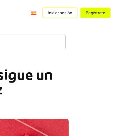
Iniciar sesión
Regístrate
nsigue un
z