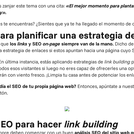
zanjar este tema con una cita:
«El mejor momento para plantar
oy».
nes te encuentras? ¿Sientes que ya te ha llegado el momento de c
ara planificar una estrategia d
 que
los
links
y SEO
on-page
siempre van de la mano.
Dicho de
a estrategia de enlaces si estos apuntan hacia una página cuy
En última instancia, estás aplicando estrategias de
link building
p
todos esos visitantes si luego no eres capaz de ofrecerles una 
rán con viento fresco. ¡Limpia tu casa antes de potenciar los en
día el SEO de tu propia página web?
Entonces, apúntate a nues
tón.
EO para hacer
link building
iempre deben comenzar con un buen
análisis SEO del sitio web q