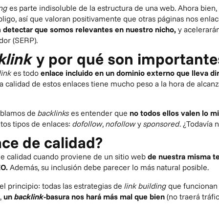
ing
es parte indisoluble de la
estructura de una web
. Ahora bien
ligo, así que valoran positivamente que otras páginas nos enlac
a
detectar que somos relevantes en nuestro nicho,
y acelerará
dor (SERP).
klink
y por qué son important
link
es todo
enlace incluido en un dominio externo que lleva di
 la calidad de estos enlaces tiene mucho peso a la hora de alcan
ablamos de
backlinks
es entender que
no todos ellos valen lo 
ntos
tipos de enlaces
:
dofollow
,
nofollow
y
sponsored
. ¿Todavía 
ace de calidad?
ne calidad cuando proviene de un sitio web
de nuestra misma te
EO.
Además, su inclusión debe parecer lo más natural posible.
l principio: todas las estrategias de
link building
que funcionan 
,
un
backlink
-basura nos hará más mal que bien
(no traerá tráf