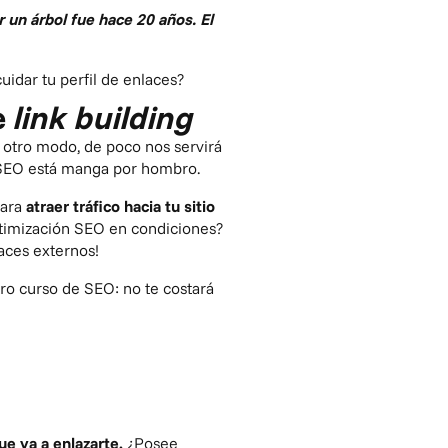
 un árbol fue hace 20 años. El
uidar tu perfil de enlaces?
e
link building
 otro modo, de poco nos servirá
o SEO está manga por hombro.
ara
atraer tráfico hacia tu sitio
optimización SEO en condiciones?
laces externos!
tro
curso de SEO
: no te costará
ue va a enlazarte.
¿Posee