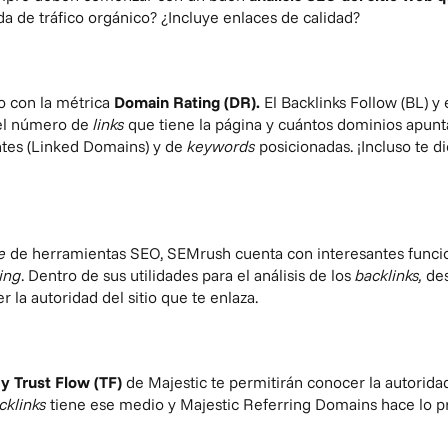
a de tráfico orgánico? ¿Incluye enlaces de calidad?
io con la métrica
Domain Rating (DR).
El Backlinks Follow (BL) y
 el número de
links
que tiene la página y cuántos dominios apunt
entes (Linked Domains) y de
keywords
posicionadas. ¡Incluso te di
te
de herramientas SEO,
SEMrush
cuenta con interesantes func
ding
. Dentro de sus utilidades para el análisis de los
backlinks,
de
 la autoridad del sitio que te enlaza.
 y Trust Flow (TF)
de
Majestic
te permitirán conocer la autoridad
cklinks
tiene ese medio y Majestic Referring Domains hace lo p