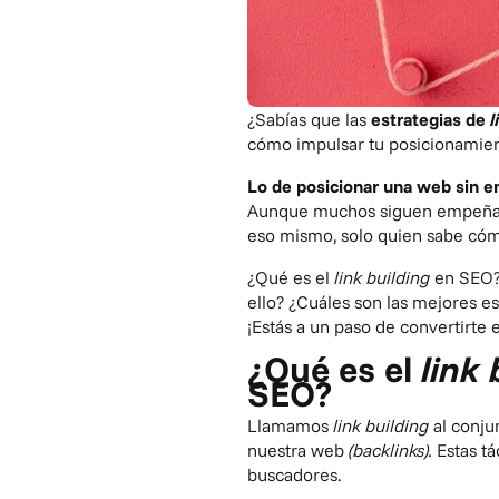
¿Sabías que las
estrategias de
l
cómo impulsar tu posicionamient
Lo de posicionar una web sin en
Aunque muchos siguen empeñados 
eso mismo, solo quien sabe có
¿Qué es el
link building
en SEO? 
ello? ¿Cuáles son las mejores es
¡Estás a un paso de convertirte
¿Qué es el
link 
SEO?
Llamamos
link building
al conju
nuestra web
(backlinks).
Estas tá
buscadores.