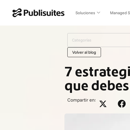
Ir
al
Soluciones
Managed S
contenido
Categorías
Volver al blog
7 estrateg
que debes 
Compartir en: