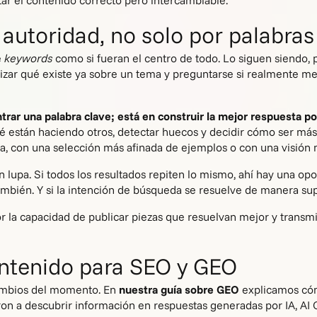
tar el contenido correcto pero intercambiable.
 autoridad, no solo por palabras
e
keywords
como si fueran el centro de todo. Lo siguen siendo, p
lizar qué existe ya sobre un tema y preguntarse si realmente me
ntrar una palabra clave; está en construir la mejor respuesta po
é están haciendo otros, detectar huecos y decidir cómo ser más
ra, con una selección más afinada de ejemplos o con una visión
lupa. Si todos los resultados repiten lo mismo, ahí hay una opo
ambién. Y si la intención de búsqueda se resuelve de manera supe
or la capacidad de publicar piezas que resuelvan mejor y transm
ontenido para SEO y GEO
cambios del momento. En
nuestra guía sobre GEO
explicamos cóm
n a descubrir información en respuestas generadas por IA, AI 