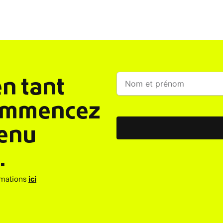
en tant
commencez
venu
.
rmations
ici