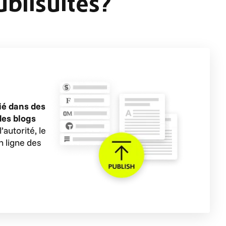
blisuites?
ié dans des
des blogs
’autorité, le
n ligne des