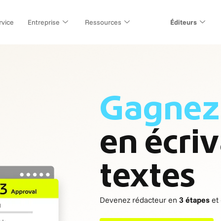
vice
Entreprise
Ressources
Éditeurs
Gagnez 
en écri
textes
Devenez rédacteur en
3 étapes
et