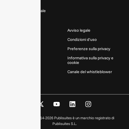
Press Kit
Dossier commerciale
Prensa ibérica
SITI
Avviso legale
Condizioni d'uso
REDATTORI
Preferenze sulla privacy
CONTATTO
Informativa sulla privacy e
cookie
Canale del whistleblower
X
Y
L
I
-
o
i
n
t
u
n
s
Copyright © 2014-2026 Publisuites è un marchio registrato di
w
t
k
t
Publisuites S.L.
i
u
e
a