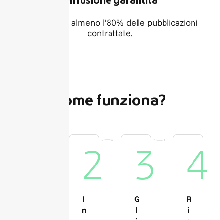
Diffusione garantita
Garantiamo almeno l'80% delle pubblicazioni
contrattate.
Come funziona?
1
2
3
4
S
I
G
R
c
n
l
i
e