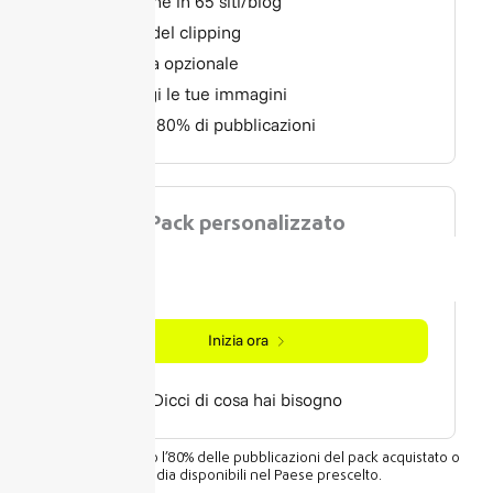
Diffusione in 65 siti/blog
Report del clipping
Scrittura opzionale
Aggiungi le tue immagini
Minimo 80% di pubblicazioni
Pack personalizzato
€
?
Inizia ora
Dicci di cosa hai bisogno
È sempre garantito l’80% delle pubblicazioni del pack acquistato o
dei media disponibili nel Paese prescelto.