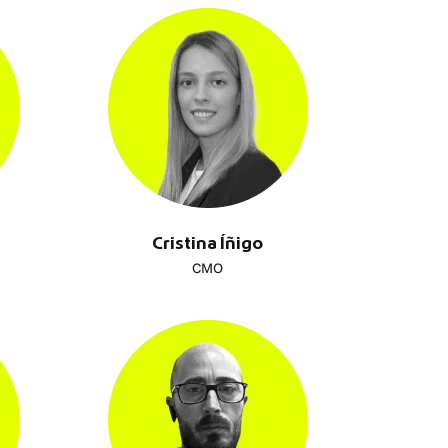
Cristina Íñigo
CMO