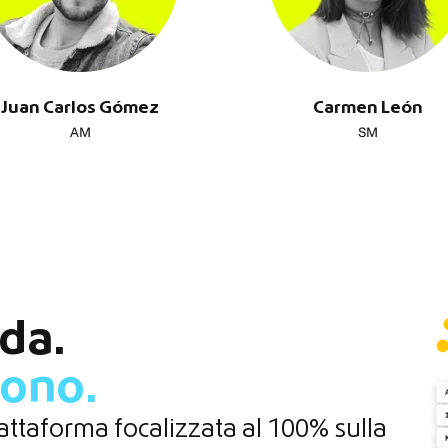
Juan Carlos Gómez
Carmen León
AM
SM
da.
cono.
iattaforma focalizzata al 100% sulla