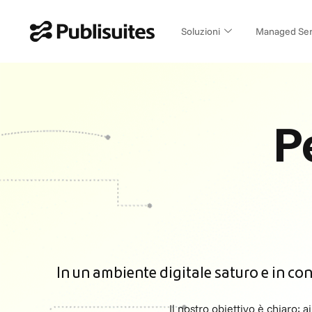
Vai
al
Soluzioni
Managed Ser
contenuto
P
In un ambiente digitale saturo e in co
Il nostro obiettivo è chiaro: a