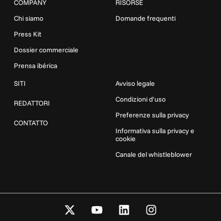
COMPANY
RISORSE
Chi siamo
Domande frequenti
Press Kit
Dossier commerciale
Prensa ibérica
SITI
Avviso legale
Condizioni d'uso
REDATTORI
Preferenze sulla privacy
CONTATTO
Informativa sulla privacy e
cookie
Canale del whistleblower
X
Y
L
I
-
o
i
n