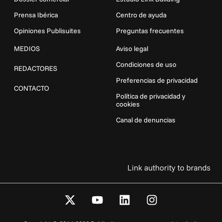
Prensa Ibérica
Centro de ayuda
Opiniones Publisuites
Preguntas frecuentes
MEDIOS
Aviso legal
Condiciones de uso
REDACTORES
Preferencias de privacidad
CONTACTO
Política de privacidad y
cookies
Canal de denuncias
Link authority to brands
X
Y
L
I
-
o
i
n
t
u
n
s