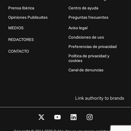
Prensa Ibérica
Centro de ayuda
Opiniones Publisuites
Preguntas frecuentes
MEDIOS
Aviso legal
Condiciones de uso
REDACTORES
Preferencias de privacidad
CONTACTO
Política de privacidad y
cookies
Canal de denuncias
Link authority to brands
X
Y
L
I
-
o
i
n
t
u
n
s