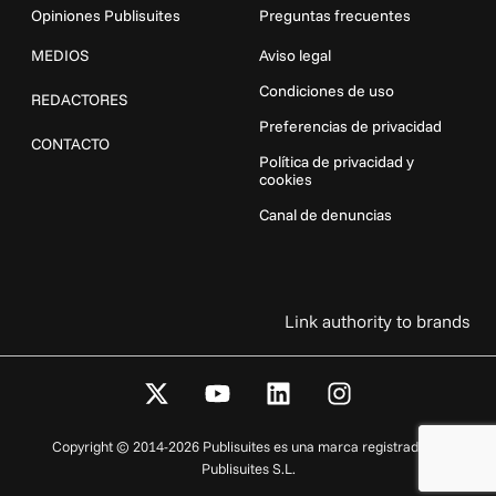
Opiniones Publisuites
Preguntas frecuentes
MEDIOS
Aviso legal
Condiciones de uso
REDACTORES
Preferencias de privacidad
CONTACTO
Política de privacidad y
cookies
Canal de denuncias
Link authority to brands
X
Y
L
I
-
o
i
n
t
u
n
s
Copyright © 2014-2026 Publisuites es una marca registrada de
w
t
k
t
Publisuites S.L.
i
u
e
a