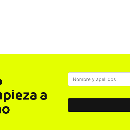
o
mpieza a
mo