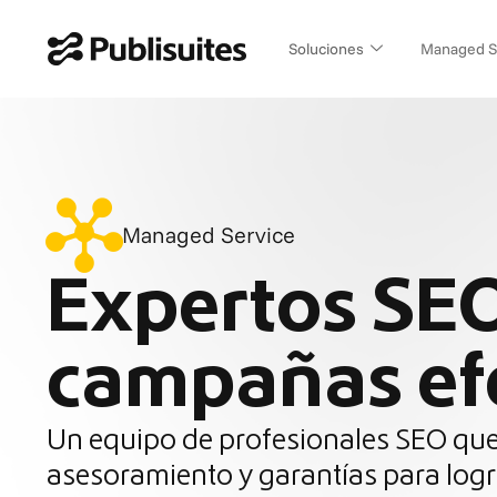
Ir
al
Soluciones
Managed S
contenido
Managed Service
Expertos SE
campañas ef
Un equipo de profesionales SEO que
asesoramiento y garantías para logr