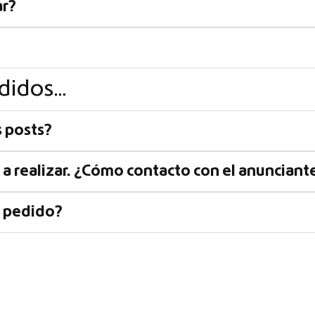
ar?
edidos…
 posts?
a realizar. ¿Cómo contacto con el anunciant
n pedido?