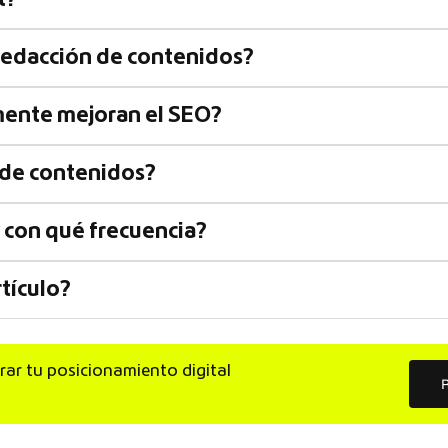
t?
 redacción de contenidos?
mente mejoran el SEO?
n de contenidos?
y con qué frecuencia?
rtículo?
rar tu posicionamiento digital
R