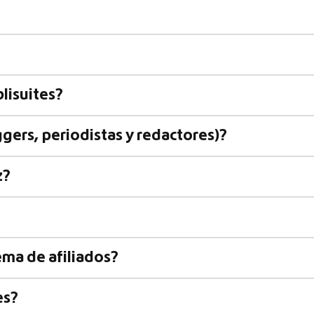
lisuites?
gers, periodistas y redactores)?
z?
ema de afiliados?
es?