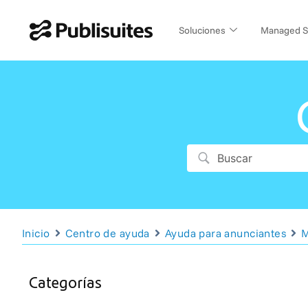
Ir
al
Soluciones
Managed S
contenido
Inicio
Centro de ayuda
Ayuda para anunciantes
M
Categorías