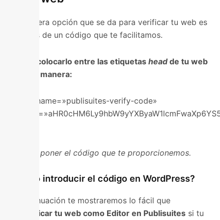
La primera opción que se da para verificar tu web es
a través de un código que te facilitamos.
Debes colocarlo entre las etiquetas
head
de tu web
de esta manera:
<meta name=»publisuites-verify-code»
content=»aHR0cHM6Ly9hbW9yYXByaW1lcmFwaXp6YS5
/>
*
Debes poner el código que te proporcionemos.
¿Cómo introducir el código en WordPress?
A continuación te mostraremos lo fácil que
es
verificar tu web como Editor en Publisuites
si tu