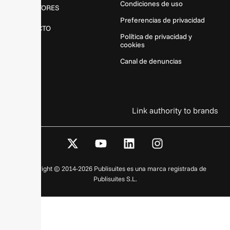
Condiciones de uso
REDACTORES
Preferencias de privacidad
CONTACTO
Política de privacidad y
cookies
Canal de denuncias
Link authority to brands
X
Y
L
I
-
o
i
n
t
u
n
s
Copyright © 2014-2026 Publisuites es una marca registrada de
w
t
k
t
Publisuites S.L.
i
u
e
a
t
b
d
g
t
e
i
r
e
n
a