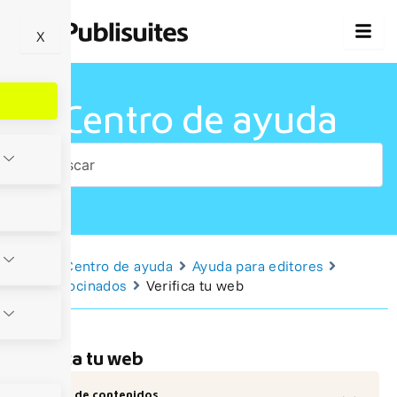
Ir
al
X
contenido
Centro de ayuda
Inicio
Centro de ayuda
Ayuda para editores
Post patrocinados
Verifica tu web
Verifica tu web
Tabla de contenidos