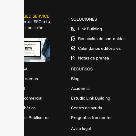
MANAGED SERVICE
SOLUCIONES
Expertos SEO a tu
disposición
Link Building
Redacción de contenidos
Calendarios editoriales
Notas de prensa
EMPRESA
RECURSOS
Quiénes somos
Blog
Press Kit
Academia
Dossier comercial
Estudio Link Building
Prensa Ibérica
Centro de ayuda
Opiniones Publisuites
Preguntas frecuentes
MEDIOS
Aviso legal