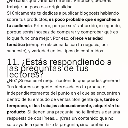
¿No sabes qué variedad ofrecer? Entonces, deberás
trabajar un poco esa originalidad.
Si únicamente te dedicas a publicar blogposts hablando
sobre tus productos,
es poco probable que enganches a
tu audiencia
. Primero, porque serás aburrido, y segundo,
porque serás incapaz de comparar y comprobar qué es
lo que funciona mejor. Por eso,
ofrece variedad
temática
(siempre relacionada con tu negocio, por
supuesto), y variedad en los tipos de contenidos.
11. ¿Estás respondiendo a
las preguntas de tus
lectores?
¿No? ¡Si ese es el mejor contenido que puedes generar!
Tus lectores son gente interesada en tu producto,
independientemente del punto en el que se encuentren
dentro de tu embudo de ventas. Son gente que,
tarde o
temprano, si los trabajas adecuadamente, adquirirán tu
producto
. Si tienen una pregunta, no te limites a dar una
respuesta de dos líneas… ¡Crea un contenido que no
solo ayude a quien hizo la pregunta, sino también a