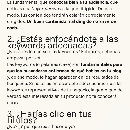
Es fundamental que
conozcas bien a tu audiencia
, que
definas una
buyer persona
a la que dirigirte. De este
modo, tus contenidos tendrán estarán correctamente
dirigidos.
Un buen contenido mal dirigido no sirve de
nada.
2. ¿Estás enfocándote a las
keywords adecuadas?
¿No sabes lo que son las keywords? Entonces, deberías
empezar por ahí.
Las keywords (o palabras clave) son
fundamentales para
que los buscadores entiendan de qué hablas en tu blog
,
y, de ese modo, te hagan aparecer en los resultados de
búsqueda. Si no estás enfocándote adecuadamente a las
keywords representativas de tu negocio, la gente que de
verdad está interesada en tu producto no te conocerá
nunca.
3. ¿Harías clic en tus
títulos?
¿No? ¿Y por qué iba a hacerlo yo?