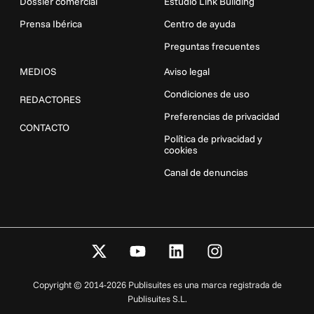
Dossier comercial
Estudio Link Building
Prensa Ibérica
Centro de ayuda
Preguntas frecuentes
MEDIOS
Aviso legal
Condiciones de uso
REDACTORES
Preferencias de privacidad
CONTACTO
Política de privacidad y
cookies
Canal de denuncias
X
Y
L
I
-
o
i
n
t
u
n
s
Copyright © 2014-2026 Publisuites es una marca registrada de
w
t
k
t
Publisuites S.L.
i
u
e
a