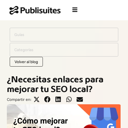
Ir
al
contenido
Guías
Categorías
Volver al blog
¿Necesitas enlaces para
mejorar tu SEO local?
Compartir en: