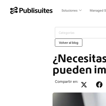
Ir
al
Soluciones
Managed S
contenido
Categorías
Volver al blog
¿Necesita
pueden im
Compartir en: