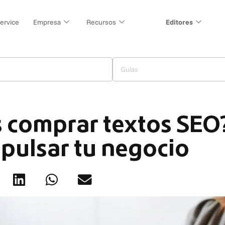
ervice
Empresa
Recursos
Editores
Guías
s comprar textos SE
pulsar tu negocio