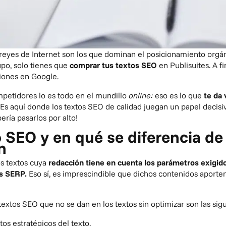
reyes de Internet son los que dominan el posicionamiento orgán
upo, solo tienes que
comprar tus textos SEO
en Publisuites. A f
ciones en Google.
petidores lo es todo en el mundillo
online:
eso es lo que
te da 
Es aquí donde los textos SEO de calidad juegan un papel decisiv
ría pasarlos por alto!
 SEO y en qué se diferencia d
n
s textos cuya
redacción tiene en cuenta los parámetros exigid
as SERP.
Eso sí, es imprescindible que dichos contenidos aporten
textos SEO que no se dan en los textos sin optimizar son las sig
os estratégicos del texto.