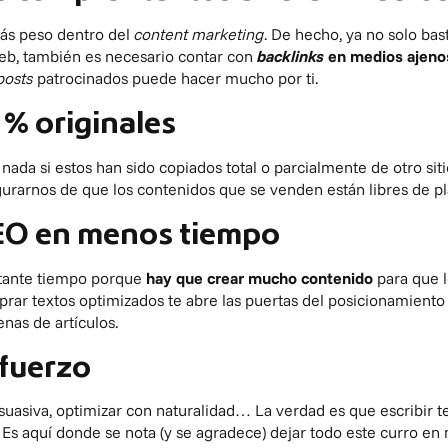
más peso dentro del
content marketing
. De hecho, ya no solo bas
web, también es necesario contar con
backlinks
en medios
ajenos
posts
patrocinados puede hacer mucho por ti.
% originales
nada si estos han sido copiados total o parcialmente de otro siti
urarnos de que los contenidos que se venden están libres de pl
SEO en menos tiempo
tante tiempo porque
hay que crear mucho contenido
para que l
omprar textos optimizados te abre las puertas del posicionamient
enas de artículos.
sfuerzo
ersuasiva, optimizar con naturalidad… La verdad es que escribir 
Es aquí donde se nota (y se agradece) dejar todo este curro en