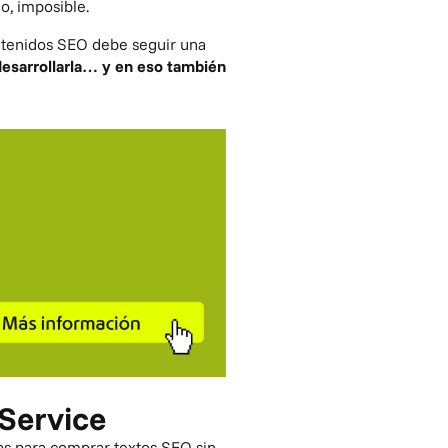
o, imposible.
ontenidos SEO debe seguir una
desarrollarla… y en eso también
Service
tas para comprar textos SEO sin