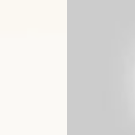
Si aún no tienes claro cómo pro
colaboraciones. Es por ello que 
El
guest blogging
te beneficia a
direcciones: tanto si eres el bl
la calidad de tus contenidos a G
4. Conseguir en
Lo mires por donde lo mires, in
todo-en-uno.
Es más, con ella n
SEO.