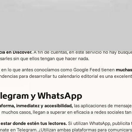
tus visitas captando a los lectores de otros medios digitales. Si
er que los
posts
patrocinados
son una de las mejores formas de
15 800 medios digitales listos para colaborar contigo?
over
blog que le ayuden a ganar popularidad, no hay nada como cal
ia en Discover.
A fin de cuentas, en este servicio no hay búsqu
esarles sin que ellos tengan que hacer nada.
n en lo que antes conocíamos como Google Feed tienen
muchas 
ndencias para desarrollar tu calendario editorial es una excele
Telegram y WhatsApp
aforma, inmediatez y accesibilidad,
las aplicaciones de mensaje
n muchos casos, llegan a superar en eficacia a redes sociales t
 estar donde estén tus lectores.
Si utilizan WhatsApp, publicit
ate en Telegram. ¿Utilizan ambas plataformas para comunicarse