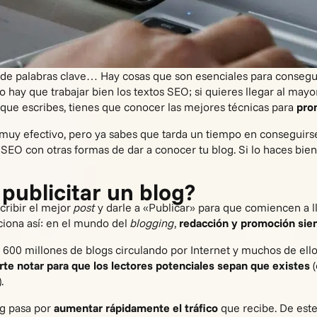
 de palabras clave… Hay cosas que son esenciales para consegui
lo hay que trabajar bien los
textos SEO
; si quieres llegar al ma
 que escribes, tienes que conocer las mejores técnicas para
pro
muy efectivo, pero ya sabes que tarda un tiempo en conseguirs
 SEO con otras formas de dar a conocer tu blog. Si lo haces bie
 publicitar un blog?
cribir el mejor
post
y darle a «Publicar» para que comiencen a l
nciona así: en el mundo del
blogging
,
redacción y promoción sie
600 millones de blogs circulando por Internet y muchos de ell
rte notar para que los lectores potenciales sepan que existes
).
g pasa por
aumentar rápidamente el tráfico
que recibe. De est