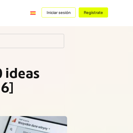
Iniciar sesión
Regístrate
 ideas
26]