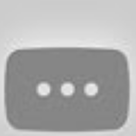
mocionar tu blog en Internet, debes saber que buena parte de su
el
guest blogging
destaca como tu más fiel aliado a la hora de da
 muchos niveles (SEO, autoridad, tráfico, etc.).
Lo mejor de todo
og anfitrión como si eres el autor invitado. Por si fuera poco, es
oogle debido a la directriz
EEAT
(Experiencia, Conocimiento, Auto
laces en blogs destacados
cluir enlaces a tus publicaciones en medios digitales de tu mis
o solo inyectarás tráfico a tu bitácora, sino que también ganará