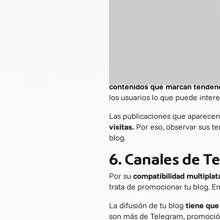
Esta táctica sirve para aumentar 
blog de esta manera, debes sab
Publisuites
contamos con más de 
5. Foco en Disc
Cuando buscamos ideas para un 
contenidos que marcan tendenc
los usuarios lo que puede inter
Las publicaciones que aparece
visitas.
Por eso, observar sus te
blog.
6. Canales de 
Por su
compatibilidad multiplat
trata de promocionar tu blog. E
La difusión de tu blog
tiene que
son más de Telegram, promoción