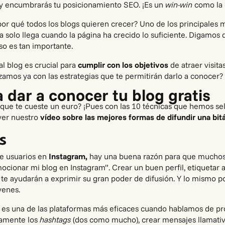
l y encumbrarás tu posicionamiento SEO. ¡Es un
win-win
como la 
or qué todos los blogs quieren crecer? Uno de los principales 
ta solo llega cuando la página ha crecido lo suficiente. Digamos
so es tan importante.
al blog es crucial para
cumplir con los objetivos
de atraer visita
mos ya con las estrategias que te permitirán darlo a conocer?
a dar a conocer tu blog gratis
que te cueste un euro? ¡Pues con las 10 técnicas que hemos se
ver nuestro
vídeo sobre las
mejores formas de difundir una bit
es
e usuarios en
Instagram,
hay una buena razón para que muchos 
onar mi blog en Instagram”. Crear un buen perfil, etiquetar a 
 te ayudarán a exprimir su gran poder de difusión. Y lo mismo
venes.
 es una de las plataformas más eficaces cuando hablamos de pr
biamente los
hashtags
(dos como mucho), crear mensajes llamativ