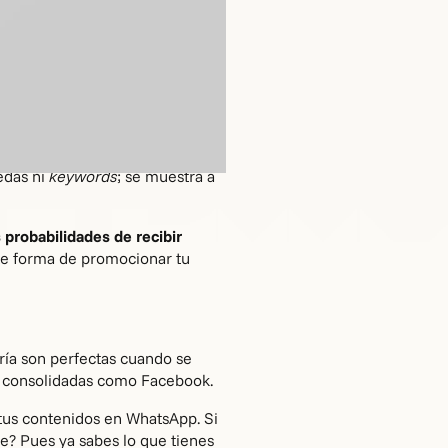
 no tienes claro cómo difundir un
 conseguirlo. ¿Sabías que en
endarizar los
eventos y
edas ni
keywords
; se muestra a
probabilidades de recibir
nte forma de promocionar tu
ría son perfectas cuando se
an consolidadas como Facebook.
a tus contenidos en WhatsApp. Si
? Pues ya sabes lo que tienes