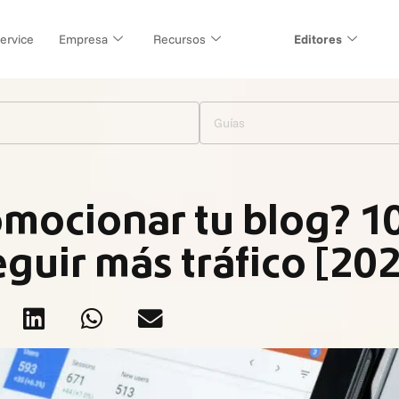
ervice
Empresa
Recursos
Editores
Guías
mocionar tu blog? 10
guir más tráfico [20