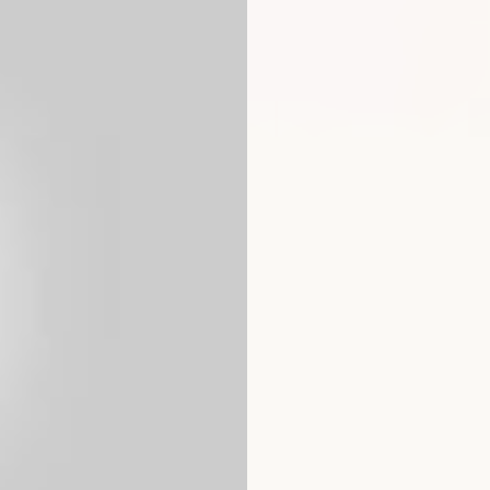
 difusión se basa en las
r a conocer tu espacio digital.
 es que lo hace en dos
 mano de santo para demostrarle
ridad y Fiabilidad).
ma temática es
una estrategia
s autoridad y posicionamiento