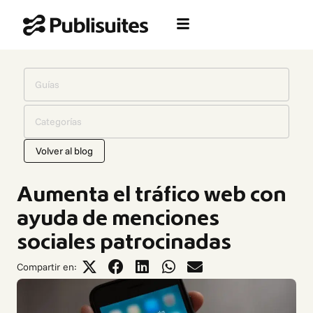
Ir
al
contenido
Guías
Categorías
Volver al blog
Aumenta el tráfico web con
ayuda de menciones
sociales patrocinadas
Compartir en: